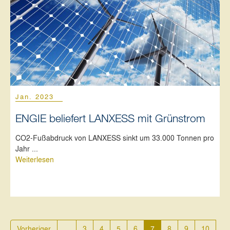
Jan. 2023
ENGIE beliefert LANXESS mit Grünstrom
CO2-Fußabdruck von LANXESS sinkt um 33.000 Tonnen pro
Jahr ...
Weiterlesen
Vorheriger
...
3
4
5
6
7
8
9
10