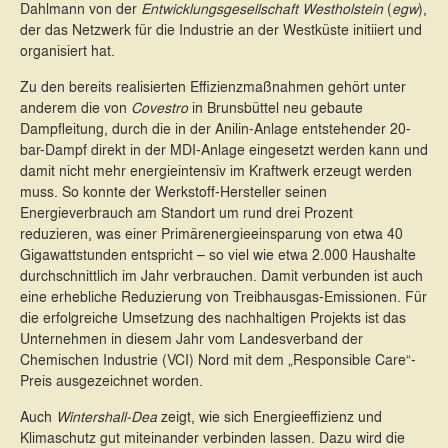
Dahlmann von der
Entwicklungsgesellschaft Westholstein
(
egw
),
der das Netzwerk für die Industrie an der Westküste initiiert und
organisiert hat.
Zu den bereits realisierten Effizienzmaßnahmen gehört unter
anderem die von
Covestro
in Brunsbüttel neu gebaute
Dampfleitung, durch die in der Anilin-Anlage entstehender 20-
bar-Dampf direkt in der MDI-Anlage eingesetzt werden kann und
damit nicht mehr energieintensiv im Kraftwerk erzeugt werden
muss. So konnte der Werkstoff-Hersteller seinen
Energieverbrauch am Standort um rund drei Prozent
reduzieren, was einer Primärenergieeinsparung von etwa 40
Gigawattstunden entspricht – so viel wie etwa 2.000 Haushalte
durchschnittlich im Jahr verbrauchen. Damit verbunden ist auch
eine erhebliche Reduzierung von Treibhausgas-Emissionen. Für
die erfolgreiche Umsetzung des nachhaltigen Projekts ist das
Unternehmen in diesem Jahr vom Landesverband der
Chemischen Industrie (VCI) Nord mit dem „Responsible Care“-
Preis ausgezeichnet worden.
Auch
Wintershall-Dea
zeigt, wie sich Energieeffizienz und
Klimaschutz gut miteinander verbinden lassen. Dazu wird die