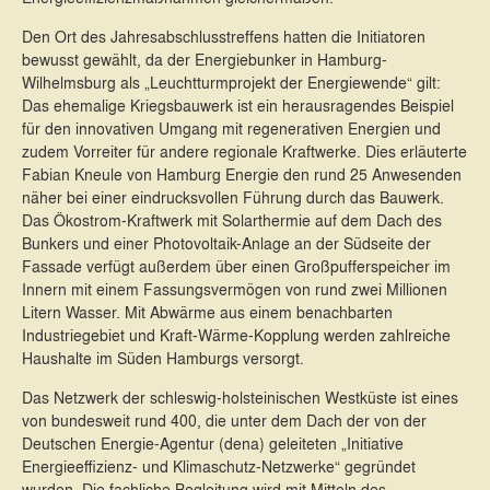
Den Ort des Jahresabschlusstreffens hatten die Initiatoren
bewusst gewählt, da der Energiebunker in Hamburg-
Wilhelmsburg als „Leuchtturmprojekt der Energiewende“ gilt:
Das ehemalige Kriegsbauwerk ist ein herausragendes Beispiel
für den innovativen Umgang mit regenerativen Energien und
zudem Vorreiter für andere regionale Kraftwerke. Dies erläuterte
Fabian Kneule von Hamburg Energie den rund 25 Anwesenden
näher bei einer eindrucksvollen Führung durch das Bauwerk.
Das Ökostrom-Kraftwerk mit Solarthermie auf dem Dach des
Bunkers und einer Photovoltaik-Anlage an der Südseite der
Fassade verfügt außerdem über einen Großpufferspeicher im
Innern mit einem Fassungsvermögen von rund zwei Millionen
Litern Wasser. Mit Abwärme aus einem benachbarten
Industriegebiet und Kraft-Wärme-Kopplung werden zahlreiche
Haushalte im Süden Hamburgs versorgt.
Das Netzwerk der schleswig-holsteinischen Westküste ist eines
von bundesweit rund 400, die unter dem Dach der von der
Deutschen Energie-Agentur (dena) geleiteten „Initiative
Energieeffizienz- und Klimaschutz-Netzwerke“ gegründet
wurden. Die fachliche Begleitung wird mit Mitteln des