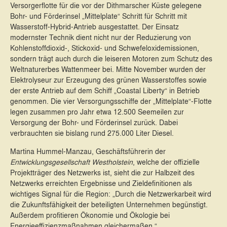
Versorgerflotte für die vor der Dithmarscher Küste gelegene
Bohr- und Förderinsel „Mittelplate“ Schritt für Schritt mit
Wasserstoff-Hybrid-Antrieb ausgestattet. Der Einsatz
modernster Technik dient nicht nur der Reduzierung von
Kohlenstoffdioxid-, Stickoxid- und Schwefeloxidemissionen,
sondern trägt auch durch die leiseren Motoren zum Schutz des
Weltnaturerbes Wattenmeer bei. Mitte November wurden der
Elektrolyseur zur Erzeugung des grünen Wasserstoffes sowie
der erste Antrieb auf dem Schiff „Coastal Liberty“ in Betrieb
genommen. Die vier Versorgungsschiffe der „Mittelplate“-Flotte
legen zusammen pro Jahr etwa 12.500 Seemeilen zur
Versorgung der Bohr- und Förderinsel zurück. Dabei
verbrauchten sie bislang rund 275.000 Liter Diesel.
Martina Hummel-Manzau, Geschäftsführerin der
Entwicklungsgesellschaft Westholstein
, welche der offizielle
Projektträger des Netzwerks ist, sieht die zur Halbzeit des
Netzwerks erreichten Ergebnisse und Zieldefinitionen als
wichtiges Signal für die Region: „Durch die Netzwerkarbeit wird
die Zukunftsfähigkeit der beteiligten Unternehmen begünstigt.
Außerdem profitieren Ökonomie und Ökologie bei
Energieeffizienzmaßnahmen gleichermaßen.“