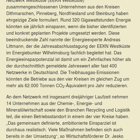
zusammengeschlossenen Unternehmen aus den Kreisen
Dithmarschen, Pinneberg, Nordfriesland und Steinburg haben
ehrgeizige Ziele formuliert. Rund 320 Gigawattstunden Energie
könnten sie jährlich einsparen, wenn die bisher identifizierten
und konkret geplanten Projekte umgesetzt werden. Diese
beeindruckende Zahl nannte der Energieexperte Andreas
Littmann, der die Jahresabschlusstagung der EEKN Westküste
im Energiebunker Wilhelmsburg fachlich begleitet hat. Das
Energieeinsparpotenzial ist damit um ein Zehnfaches höher als
der durchschnittlich gemeldete Jahreswert aller fast 400
Netzwerke in Deutschland. Die Treibhausgas-Emissionen
könnten die Betriebe aus den vier Kreisen im gleichen Zug um
mehr als 62.000 Tonnen CO
-Äquivalent pro Jahr reduzieren.
2
An dem Netzwerk mit insgesamt dreijähriger Laufzeit nehmen
14 Unternehmen aus der Chemie-, Energie- und
Mineralölwirtschaft sowie den Branchen Recycling und Logistik
teil, die einen Betriebsstandort in einem der vier Kreise haben.
„Das gemeinsam definierte, ambitionierte Einsparziel ist
durchaus realistisch. Viele Maßnahmen befinden sich auch
bereits in der Umsetzung“, so Wirtschaftsförderer Dr. Jesko