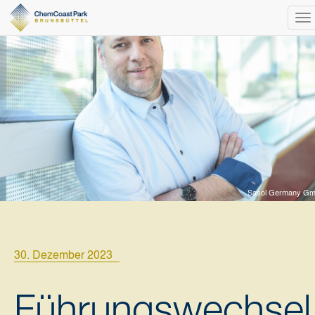
To
na
Sasol Germany G
30. Dezember 2023
Führungswechsel