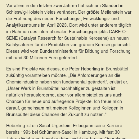
Vor allem in den letzten zwei Jahren hat sich am Standort in
Schleswig-Holstein vieles verändert. Der größte Meilenstein war
die Eröffnung des neuen Forschungs-, Entwicklungs- und
Analytikzentrums im April 2023. Dort wird unter anderem täglich
im Rahmen des internationalen Forschungsprojekts CARE-O-
SENE (Catalyst Research for Sustainable Kerosene) an neuen
Katalysatoren für die Produktion von grünem Kerosin geforscht.
Dieses wird vom Bundesministerium für Bildung und Forschung
mit rund 30 Millionen Euro gefördert.
Es sind Projekte wie dieses, die Peter Heberling in Brunsbüttel
zukünftig vorantreiben möchte. „Die Anforderungen an die
Chemieindustrie haben sich fundamental geändert“, erklärt er.
„Unser Werk in Brunsbüttel nachhaltiger zu gestalten ist
natürlich herausfordernd, aber vor allem bietet es uns auch
Chancen für neue und aufregende Projekte. Ich freue mich
darauf, gemeinsam mit meinen Kolleginnen und Kollegen in
Brunsbüttel diese Chancen der Zukunft zu nutzen."
Heberling ist ein Sasol-Urgestein: Er begann seine Karriere
bereits 1995 bei Schümann-Sasol in Hamburg. Mit fast 30
Jahren Erfahrung bringt er dabei nicht nur breites Operations-