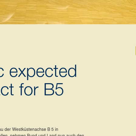
ic expected
ct for B5
bau der Westküstenachse B 5 in
rollen, nehmen Bund und Land nun auch den