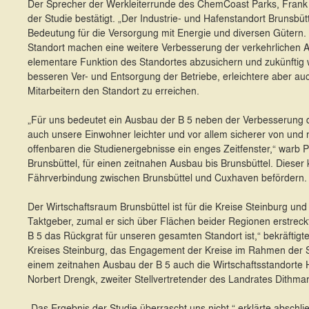
Der Sprecher der Werkleiterrunde des ChemCoast Parks, Frank S
der Studie bestätigt. „Der Industrie- und Hafenstandort Brunsbütt
Bedeutung für die Versorgung mit Energie und diversen Gütern.
Standort machen eine weitere Verbesserung der verkehrlichen 
elementare Funktion des Standortes abzusichern und zukünftig 
besseren Ver- und Entsorgung der Betriebe, erleichtere aber au
Mitarbeitern den Standort zu erreichen.
„Für uns bedeutet ein Ausbau der B 5 neben der Verbesserung d
auch unsere Einwohner leichter und vor allem sicherer von und
offenbaren die Studienergebnisse ein enges Zeitfenster,“ warb P
Brunsbüttel, für einen zeitnahen Ausbau bis Brunsbüttel. Dieser
Fährverbindung zwischen Brunsbüttel und Cuxhaven befördern.
Der Wirtschaftsraum Brunsbüttel ist für die Kreise Steinburg und
Taktgeber, zumal er sich über Flächen beider Regionen erstreckt
B 5 das Rückgrat für unseren gesamten Standort ist,“ bekräftigt
Kreises Steinburg, das Engagement der Kreise im Rahmen der S
einem zeitnahen Ausbau der B 5 auch die Wirtschaftsstandorte H
Norbert Drengk, zweiter Stellvertretender des Landrates Dithma
„Das Ergebnis der Studie überrascht uns nicht,“ erklärte abschl