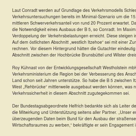
Laut Conradt werden auf Grundlage des Verkehrsmodells Schles
Verkehrsuntersuchungen bereits im Minimal-Szenario um die 15.
mittleren Schwerverkehrsanteil von rund 20 Prozent erwartet. D
die Notwendigkeit eines Ausbaus der B 5, so Conradt. Im Maxi
Verdoppelung der Verkehrsbelastungen erreicht. Diese steigen i
Auf dem östlichsten Abschnitt „westlich Itzehoe“ sei mit einer
rechnen. Vor diesem Hintergrund hätten die Gutachter eindeuti
Abschnitt zwischen der Hochbrücke Brunsbüttel und Wilster drei
Roy Kühnast von der Entwicklungsgesellschaft Westholstein mbH
Verkehrsministerium die Region bei der Verbesserung des Ansch
Land schon seit Jahren unterstütze. So habe die B 5 zwischen It
West „Rehbrücke“ mittlerweile ausgebaut werden können, was 
Verkehrssicherheit in diesem Abschnitt zugutegekommen sei.
Der Bundestagsabgeordnete Helfrich bedankte sich als Leiter des
die Mitwirkung und Unterstützung seitens aller Partner. „Unser erk
überzeugenden Daten beim Bund für den Ausbau der straßense
Wirtschaftsraumes zu werben,“ bekräftigte er sein Engagement i