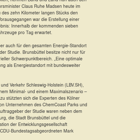
kehrsminister Claus Ruhe Madsen heute im
u des zehn Kilometer langen Stücks den
 Vorausgegangen war die Erstellung einer
gebnis: Innerhalb der kommenden sieben
ahrzeuge pro Tag erwartet.
aber auch für den gesamten Energie-Standort
r Studie. Brunsbüttel besitze nicht nur für
ieller Schwerpunktbereich. „Eine optimale
lung als Energiestandort mit bundesweiter
und Verkehr Schleswig-Holstein (LBV.SH),
inem Minimal- und einem Maximalszenario –
zu stützten sich die Experten des Kölner
von Unternehmen des ChemCoast Parks und
Auftraggeber der Studie waren neben dem
g, die Stadt Brunsbüttel und die
tion der Entwicklungsgesellschaft
vom CDU-Bundestagsabgeordneten Mark