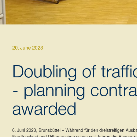
20. June 2023
Doubling of traff
- planning contra
awarded
6. Juni 2023, Brunsbüttel – Während für den dreistreifigen Aus
Nordfriesland und Dithmarschen schon seit Jahren die Bagger 