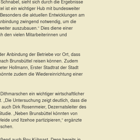
chnabel, sieht sich durch die Ergebnisse
el ist ein wichtiger Hub mit bundesweiter
 Besonders die aktuellen Entwicklungen am
Anbindung zwingend notwendig, um die
weiter auszubauen.“ Dies diene einer
ch den vielen Mitarbeiterinnen und
er Anbindung der Betriebe vor Ort, dass
 nach Brunsbüttel reisen können. Zudem
eter Hollmann, Erster Stadtrat der Stadt
 könnte zudem die Wiedereinrichtung einer
 Dithmarschen ein wichtiger wirtschaftlicher
. „Die Untersuchung zeigt deutlich, dass die
e auch Dirk Rosenmeier, Dezernatsleiter des
tudie. „Neben Brunsbüttel könnten von
eide und Itzehoe partizipieren,“ ergänzte
rschen.
ießend auch Roy Kühnast. Denn bereits in