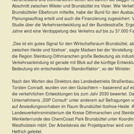
Abschnitt zwischen Wilster und Brunsbüttel ins Visier. Wie Ver
Brunsbütteler Elbeforum mitteilte, habe der Bund für den Ausba
Planungsauftrag erteilt und auch die Finanzierung zugesichert.
Studie über die Verkehrsentwicklung auf der Bundesstraße. Er
Jahre wird eine Verdoppelung des Verkehrs auf bis zu 37.000 F
„Das ist ein gutes Signal für den Wirtschaftsraum Brunsbüttel, 
zwischen Heide und Itzehoe“, sagte Madsen bei der Vorstellung de
die Region Steinburg-Dithmarschen große Bedeutung als industr
Verkehrsanbindung ist gerade mit Blick auf die künftige Entwick
Bedeutung ein entscheidender Standortfaktor“, so der Minister.
Nach den Worten des Direktors des Landesbetriebs Straßenbau 
Torsten Conradt, wurden von den Gutachtern – basierend auf e
die verkehrlichen Entwicklungen bis zum Jahr 2030 bewertet. Da
Unternehmens „SSP Consult“ unter anderem auf Befragungen 
auf Ansiedlungsvorhaben im Raum Brunsbüttel-Itzehoe-Heide. 
Landesverkehrsministerium die Kreise Dithmarschen und Steinbur
Werkleiterrunde des ChemCoast Park Brunsbüttel unter Koordina
Westholstein mbH. Der Arbeitskreis der Projektpartner wird 
Helfrich geleitet.